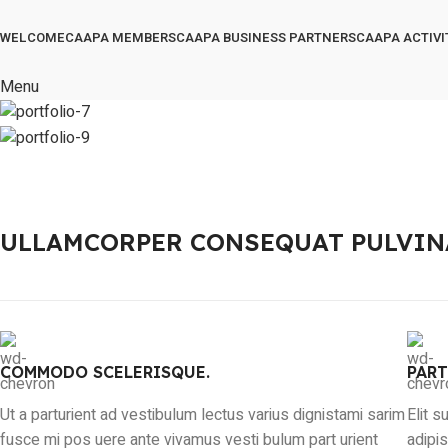
WELCOME
CAAPA MEMBERS
CAAPA BUSINESS PARTNERS
CAAPA ACTIVI
Menu
ULLAMCORPER CONSEQUAT PULVIN
COMMODO SCELERISQUE.
PART
Ut a parturient ad vestibulum lectus varius dignistami sarim
Elit 
fusce mi pos uere ante vivamus vesti bulum part urient
adipi