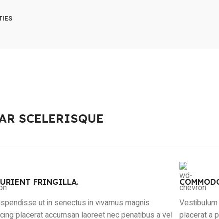
TIES
AR SCELERISQUE
URIENT FRINGILLA.
COMMODO
suspendisse ut in senectus in vivamus magnis
Vestibulum 
scing placerat accumsan laoreet nec penatibus a vel
placerat a 